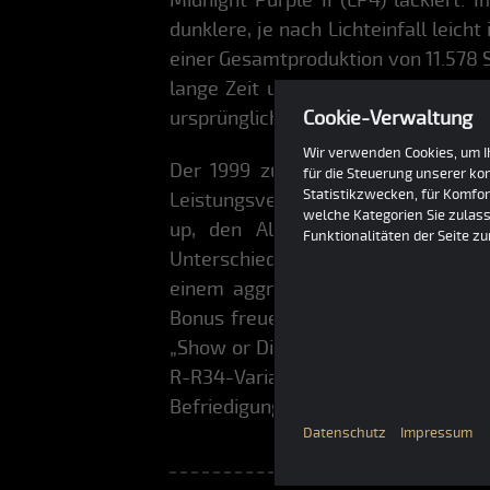
dunklere, je nach Lichteinfall leic
einer Gesamtproduktion von 11.578 
lange Zeit unterschätzt und wenig 
ursprünglichen Produktionszahlen zu
Cookie-Verwaltung
Wir verwenden Cookies, um Ih
Der 1999 zusammen mit dem bis 2
für die Steuerung unserer k
Statistikzwecken, für Komfor
Leistungsverbesserungen und optis
welche Kategorien Sie zulass
up, den Allradantrieb mit aktive
Funktionalitäten der Seite z
Unterschiede sind noch beeindrucke
einem aggressiveren Frontsplitter
Bonus freuen: Aufgrund der Selten
„Show or Display“-Einfuhrbefreiung
R-R34-Varianten noch ein bisschen 
Befriedigung suchen, brauchen dank
Datenschutz
Impressum