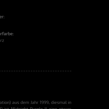
er:
orfarbe:
rz
ation) aus dem Jahr 1999, diesmal in
) ist Midnight Purple II eine etwas