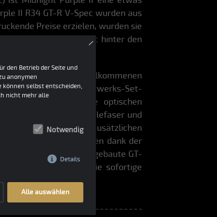
Purple II R34 GT-R V-Spec wurden aus
uckende Preise erzielen, wurden sie
bliebenen Exemplare weit hinter den
×
r den Betrieb der Seite und
ielt eine Reihe von willkommenen
h zu anonymen
ie können selbst entscheiden,
Spec ein strafferes Fahrwerks-Set-
h nicht mehr alle
se für die Bremsen. Die optischen
Venturi-Stil aus Vollkohlefaser und
iesem GT-R über einen zusätzlichen
Notwendig
 V-Spec kann dieser Wagen dank der
 gängigere und häufiger gebaute GT-
Details
ifizieren. Alle Fans, die sofortige
…
Alle auswählen