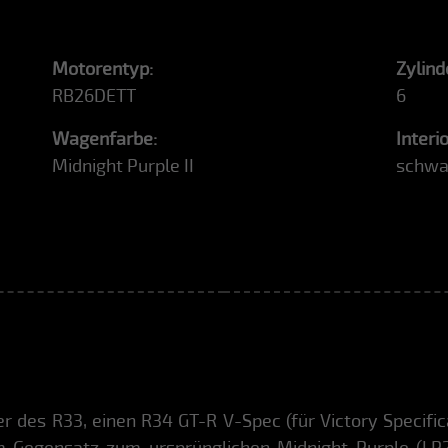
Motorentyp:
Zylind
RB26DETT
6
Wagenfarbe:
Interi
Midnight Purple II
schwa
r des R33, einen R34 GT-R V-Spec (für Victory Specific
 Im Gegensatz zum ursprünglichen Midnight Purple (LP2