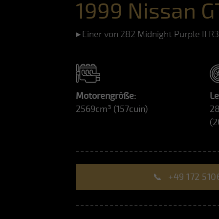
1999 Nissan G
Einer von 282 Midnight Purple II 
Motorengröße:
Le
2569cm³
(157cuin)
2
(
📞
+49 172 510