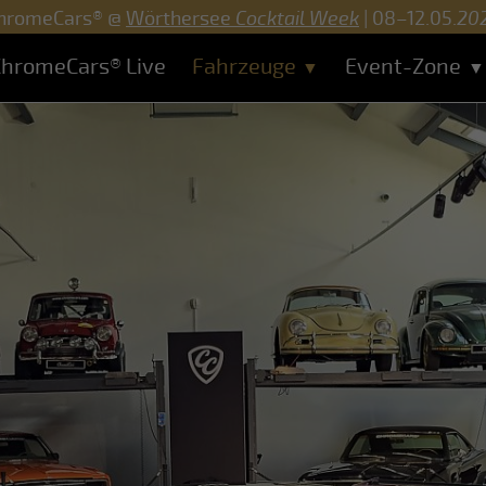
hromeCars® @
Wörthersee
Cocktail Week
| 08–12.05.
20
hromeCars® Live
Fahrzeuge
Event-Zone