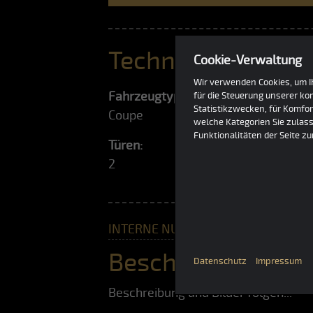
Technische Daten
Cookie-Verwaltung
Wir verwenden Cookies, um Ih
Fahrzeugtyp:
für die Steuerung unserer k
Statistikzwecken, für Komfor
Coupe
welche Kategorien Sie zulass
Funktionalitäten der Seite z
Türen:
2
INTERNE NUMMER #273
Beschreibung
Datenschutz
Impressum
Beschreibung und Bilder folgen...