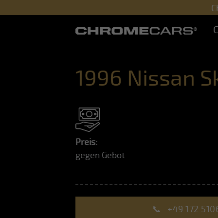
C
C
1996 Nissan S
Preis:
gegen Gebot
📞
+49 172 510