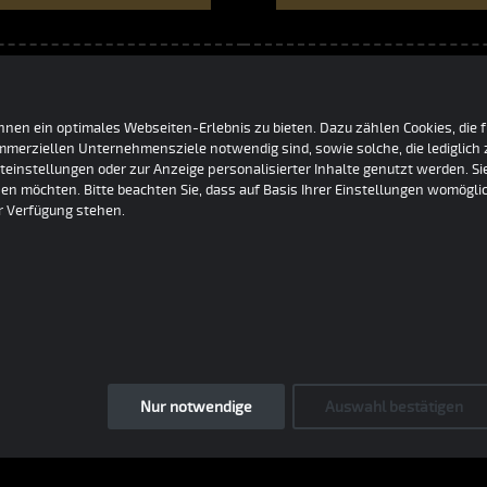
nen ein optimales Webseiten-Erlebnis zu bieten. Dazu zählen Cookies, die fü
Fahrgestell-Nr.:
Wagen
ommerziellen Unternehmensziele notwendig sind, sowie solche, die lediglic
teinstellungen oder zur Anzeige personalisierter Inhalte genutzt werden. S
BCNR33-022949
blau
en möchten. Bitte beachten Sie, dass auf Basis Ihrer Einstellungen womöglic
ur Verfügung stehen.
Nur notwendige
Auswahl bestätigen