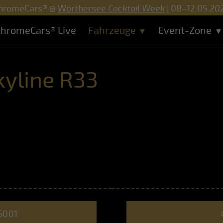
hromeCars® @
Wörthersee
Cocktail Week
| 08–12.05.
20
hromeCars® Live
Fahrzeuge
Event-Zone
kyline R33
6001