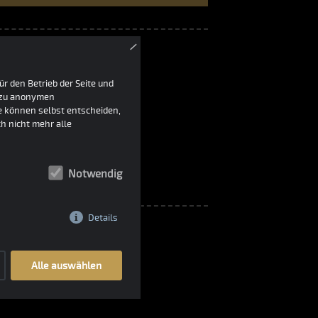
×
r den Betrieb der Seite und
farbe:
h zu anonymen
ie können selbst entscheiden,
h nicht mehr alle
Notwendig
Details
Alle auswählen