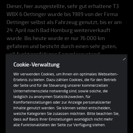
Dieser, hier ausgestellte, sehr gut erhaltene T3
WBX 6 Oettinger wurde bis 1989 von der Firma
Oettinger selbst als Fahrzeug genutzt, bis er am
24. April nach Bad Homburg weiterverkauft
wurde. Bis heute wurde er nur 76.000 km
gefahren und besticht durch einen sehr guten,
voll funktionsfähigen Sammlerzustand.
×
Cookie-Verwaltung
Wir verwenden Cookies, um Ihnen ein optimales Webseiten-
Erlebnis zu bieten. Dazu zählen Cookies, die für den Betrieb
der Seite und für die Steuerung unserer kommerziellen
Sie sind interessiert?
Unternehmensziele notwendig sind, sowie solche, die
lediglich zu anonymen Statistikzwecken, für
Komforteinstellungen oder zur Anzeige personalisierter
Inhalte genutzt werden. Sie können selbst entscheiden,
welche Kategorien Sie zulassen möchten. Bitte beachten Sie,
dass auf Basis Ihrer Einstellungen womöglich nicht mehr
alle Funktionalitäten der Seite zur Verfügung stehen.