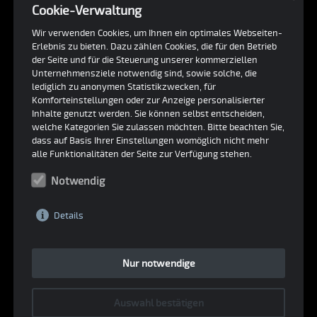
Beschreibung
Cookie-Verwaltung
Wir verwenden Cookies, um Ihnen ein optimales Webseiten-
Ende der 80er-Jahre bediente die Tuningfirma
Erlebnis zu bieten. Dazu zählen Cookies, die für den Betrieb
Oettinger hauptsächlich die Cabrio-Klientel und
der Seite und für die Steuerung unserer kommerziellen
Unternehmensziele notwendig sind, sowie solche, die
setzte wegen der besseren Abgassteuerung den
lediglich zu anonymen Statistikzwecken, für
wassergekühlten Boxermotor aus dem VW Bus
Komforteinstellungen oder zur Anzeige personalisierter
Inhalte genutzt werden. Sie können selbst entscheiden,
Caravelle Oettinger des Jahres 1983 (interne
welche Kategorien Sie zulassen möchten. Bitte beachten Sie,
Bezeichnung: WBX 4 2100 E/4 Kat) mit über 100
dass auf Basis Ihrer Einstellungen womöglich nicht mehr
alle Funktionalitäten der Seite zur Verfügung stehen.
PS ein.
Notwendig
Er konstruierte dazu neue Motoraufhängungen.
Einspritzanlage, Abgaskatalysator, hydraulischer
Details
Ventilspielausgleich – solch ein modernes
Aggregat hatte zuvor noch keinen Käfer
Nur notwendige
angetrieben. Der Katalysator diente als
Vorschalldämpfer. Die Verbindung mit einem
Auswahl bestätigen
Nachschalldämpfer komponierte einen