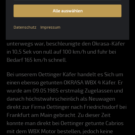
besonders sportlichen Sound. Dabei war der WBX
4-Käfer trotzdem der leiseste in der ganzen
Alle auswählen
Okrasa-Familie. Der Wasserkühler war im Bug
untergebracht. Von dieser aufwändigen Bauweise
Datenschutz
Impressum
profitierte die Gewichtsverteilung. Wer so
unterwegs war, beschleunigte den Okrasa-Käfer
in 10,5 Sek von null auf 100 km/h und fuhr bei
Bedarf 165 km/h schnell.
Bei unserem Oettinger Käfer handelt es Sich um
einen ebenso getunten OKRASA WBX 4 Käfer. Er
wurde am 09.05.1985 erstmalig Zugelassen und
danach höchstwahrscheinlich als Neuwagen
direkt zur Firma Oettinger nach Friedrichsdorf bei
Frankfurt am Main gebracht. Zu dieser Zeit
konnte man direkt bei Oettinger getunte Cabrios
mit dem WBX Motor bestellen, jedoch keine