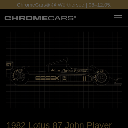
ChromeCars® @
Wörthersee
| 08–12.05.
1982 Lotus 87 John Player