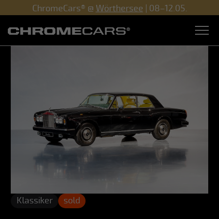
ChromeCars® @
Wörthersee
| 08–12.05.
Klassiker
sold