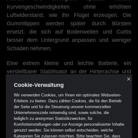
Kurvengeschwindigkeiten ohne erhöhten
Luftwiderstand, wie ihn Flügel erzeugen. Die
Gummilippen werden später durch Bürsten
ersetzt, die sich auf Bodenwellen und Curbs
besser dem Untergrund anpassen und weniger
Schaden nehmen.
Eine extrem kleine und leichte Batterie, ein
verstellbarer Stabilisator an der Hinterachse und
×
ein verkürzter Radstand sind weitere Fortschritte
Cookie-Verwaltung
am 77. Beim Finale im japanischen Fuji fahren
Wir verwenden Cookies, um Ihnen ein optimales Webseiten-
James Hunt und der nach seinem Feuerunfall
Erlebnis zu bieten. Dazu zählen Cookies, die für den Betrieb
genesene Niki Lauda um den Titel, und in dem
der Seite und für die Steuerung unserer kommerziellen
legendären Zweikampf des kühlen Analytikers aus
Unternehmensziele notwendig sind, sowie solche, die
lediglich zu anonymen Statistikzwecken, für
Österreich und dem impulsiven Lebemann aus
Komforteinstellungen oder zur Anzeige personalisierter Inhalte
England, den Lauda im strömenden Regen am
genutzt werden. Sie können selbst entscheiden, welche
Kategorien Sie zulassen möchten. Bitte beachten Sie, dass