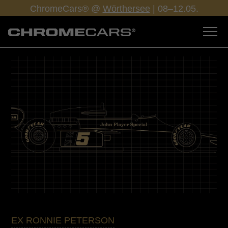
ChromeCars® @
Wörthersee
| 08–12.05.
EX RONNIE PETERSON