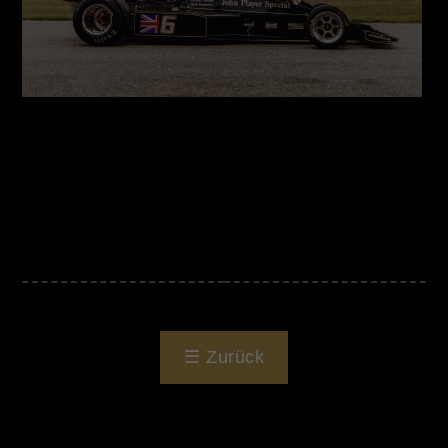
☰
Zurück