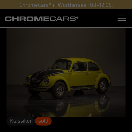
ChromeCars® @
Wörthersee
| 08–12.05.
Klassiker
sold