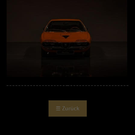
☰
Zurück