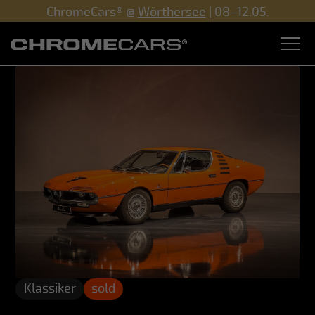
ChromeCars® @
Wörthersee
| 08–12.05.
Klassiker
sold