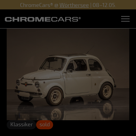
ChromeCars® @
Wörthersee
| 08–12.05.
Klassiker
sold