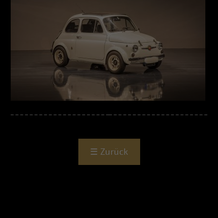
☰
Zurück