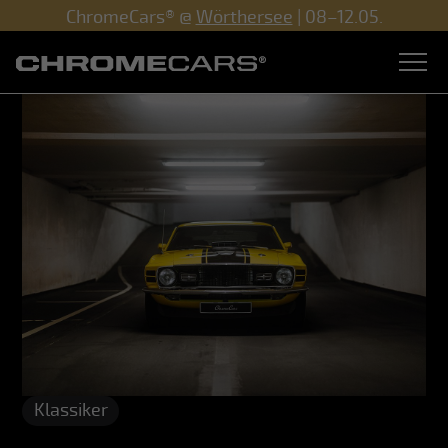
ChromeCars® @
Wörthersee
| 08–12.05.
Klassiker