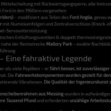
 Mittelschaltung mit Rückwärtsgangsperre, alle Instrume
i Ford in den 1960ern vorgesehen
riders)
– modifiziert aus Teilen des
Ford Anglia
, genau w
r
mit Aluminiumfelgen und Zentralverschluss (Knock-of
el-Servounterstützung
ischen Entlüftungsventilen & doppelt thermostatgeste
t
nahe der Rennstrecke
Mallory Park
– exakte Nachbildu
sführung
 – Eine fahraktive Legende
er als viele Repliken – er
fährt besser, ist zuverlässiger
nal. Die
Fahrwerkskomponenten wurden gezielt für den
e störende Vibrationen.
Die Qualität der Ingenieurskunst z
tenscheibenrahmen aus Messing
wurden in aufwändiger 
re Tausend Pfund
und erforderten
unzählige Arbeitsst