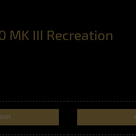
 MK III Recreation
6001