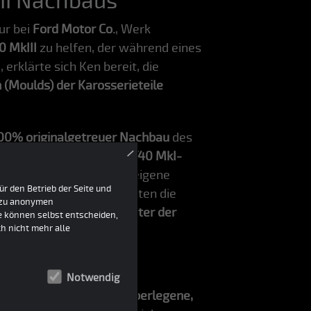
II Nachbaus
ur bei
Ford Motor Co.
, Werk
0 MkIII
zu helfen, der während eines
rklärte sich Ken bereit, die
(Moulds) der Karosserieteile
00% originalgetreuer Nachbau
des
×
eile für die
originalen GT40 MkI-
e Formen zu nutzen, um eigene
r den Betrieb der Seite und
ivilegierten Zugangs gelten die
h zu anonymen
ird daher oft als der "
Vater der
ie können selbst entscheiden,
h nicht mehr alle
 Detail
Notwendig
m Ziel, eine
technisch überlegene,