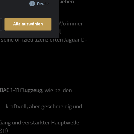
as bekannteste von nur sieben
Details
ten und Zuverlässigkeit
. Wo immer
Alle auswählen
rosserie
wurde an
Revival
seine offiziell lizenzierten Jaguar D-
BAC 1-11 Flugzeug
, wie bei den
– kraftvoll, aber geschmeidig und
Gang und verstärkter Hauptwelle
ßt!)