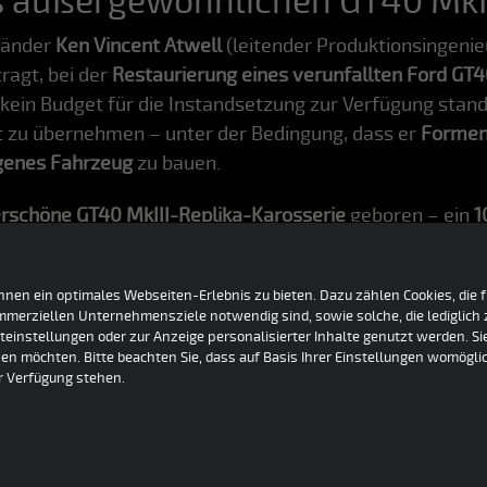
es außergewöhnlichen GT40 MkI
länder
Ken Vincent Atwell
(leitender Produktionsingenie
ragt, bei der
Restaurierung eines verunfallten Ford GT4
in Budget für die Instandsetzung zur Verfügung stand, e
tt zu übernehmen – unter der Bedingung, dass er
Formen 
igenes Fahrzeug
zu bauen.
rschöne GT40 MkIII-Replika-Karosserie
geboren – ein
1
rde sogar von Ford beauftragt, die Formen und Ersatzt
päter erhielt er die
offizielle Genehmigung
von Ford, di
nen ein optimales Webseiten-Erlebnis zu bieten. Dazu zählen Cookies, die fü
orwiegend MkI- und MkII-Varianten. Aufgrund dieses pr
ommerziellen Unternehmensziele notwendig sind, sowie solche, die lediglic
ls die präzisesten GT40-Nachbauten weltweit
– Atwell w
teinstellungen oder zur Anzeige personalisierter Inhalte genutzt werden. S
en möchten. Bitte beachten Sie, dass auf Basis Ihrer Einstellungen womöglic
ur Verfügung stehen.
on – Der GT40 MkIII Nachbau im
urde von einem Enthusiasten in Auftrag gegeben, mit de