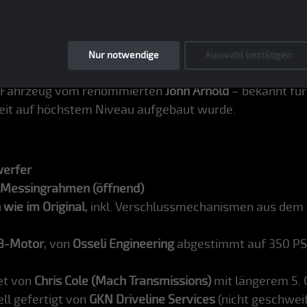
berühmten Chassis Nr. 5 (GT40M3/1105)
zu erschaffen – d
k des Originals
, aber verbessert in
Leistung, Fahrverhal
Nur notwendige
Auswahl bestätigen
ndet oder exakt nachgefertigt. Die
Ken Atwell MkIII-Ka
 Fahrzeug vom renommierten
John Arnold
– bekannt für 
beit auf höchstem Niveau aufgebaut wurde.
werfer
 Messingrahmen (öffnend)
wie im Original
, inkl. Verschlussmechanismen aus dem
V8-Motor
, von
Osseli Engineering
abgestimmt auf 350 PS 
tet von
Chris Cole (Mach Transmissions)
mit längerem 5. 
ell gefertigt von
GKN Driveline Services
(nicht geschwei