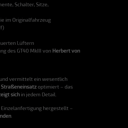
nte, Schalter, Sitze,
ie im Originalfahrzeug
f)
uerten Lüftern
ng des GT40 MkIII von
Herbert von
und vermittelt ein wesentlich
 Straßeneinsatz
optimiert – das
eigt sich
in jedem Detail.
Einzelanfertigung hergestellt –
unden
.