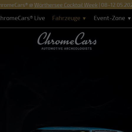
hromeCars® @
Wörthersee
Cocktail Week
| 08–12.05.
20
hromeCars® Live
Fahrzeuge
Event-Zone