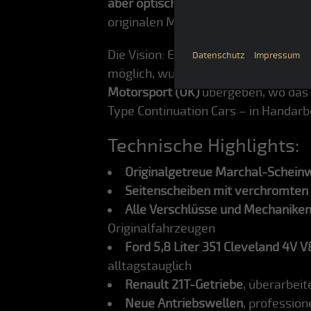
aber optisch identische Kopie des 
originalen MkIII-Fahrzeugen.
Die Vision: Ein Fahrzeug mit dem
Loo
Datenschutz
Impressum
möglich, wurden Originalteile verwe
Motorsport (UK)
übergeben, wo das
Type Continuation Cars – in Handar
Technische Highlights:
Originalgetreue Marchal-Schein
Seitenscheiben mit verchromten
Alle Verschlüsse und Mechaniken 
Originalfahrzeugen
Ford 5,8 Liter 351 Cleveland 4V 
alltagstauglich
Renault 21T-Getriebe
, überarbei
Neue Antriebswellen
, profession