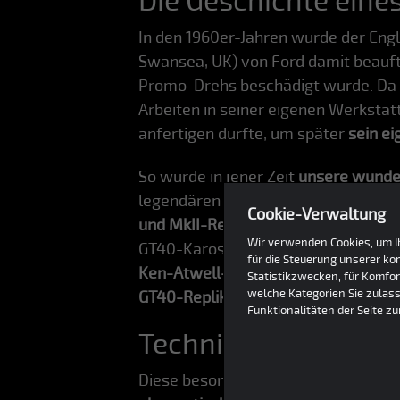
Die Geschichte ein
In den 1960er-Jahren wurde der Eng
Swansea, UK) von Ford damit beauft
Promo-Drehs beschädigt wurde. Da ke
Arbeiten in seiner eigenen Werksta
anfertigen durfte, um später
sein e
So wurde in jener Zeit
unsere wunde
legendären Fahrzeugs. Ken Atwell wu
Cookie-Verwaltung
und MkII-Rennwagen
herzustellen. S
Wir verwenden Cookies, um Ih
GT40-Karosserien zu produzieren – v
für die Steuerung unserer k
Ken-Atwell-Karosserien bis heute a
Statistikzwecken, für Komfor
welche Kategorien Sie zulass
GT40-Replikation
" bezeichnet.
Funktionalitäten der Seite z
Technische Perfekti
Diese besondere MkIII-Rekreation w