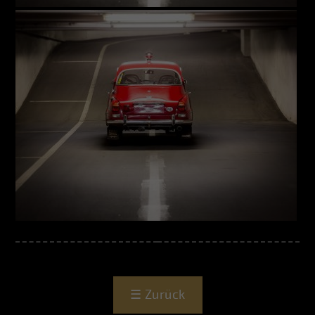
☰
Zurück