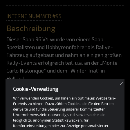
INTERNE NUMMER #95
Beschreibung
Dieser Saab 96 V4 wurde von einem Saab-
Spezialisten und Hobbyrennfahrer als Rallye-
Fahrzeug aufgebaut und nahm an einigen großen
Rally-Events erfolgreich teil, u.a. an der „Monte
Carlo Historique“ und dem „Winter Trial“ in
Holland.
×
Cookie-Verwaltung
Der Saab verfügt über sehr viele gut durchdachte
Wir verwenden Cookies, um Ihnen ein optimales Webseiten-
technische Raffinessen: dazu gehören zwei
Erlebnis zu bieten. Dazu zählen Cookies, die für den Betrieb
Benzinpumpen, zwei Zündverteiler, ein beheizter
der Seite und für die Steuerung unserer kommerziellen
Unternehmensziele notwendig sind, sowie solche, die
Fahrersitz sowie beheizte Scheiben und eine
lediglich zu anonymen Statistikzwecken, für
hydraulische Feststellbremse. Ein
Komforteinstellungen oder zur Anzeige personalisierter