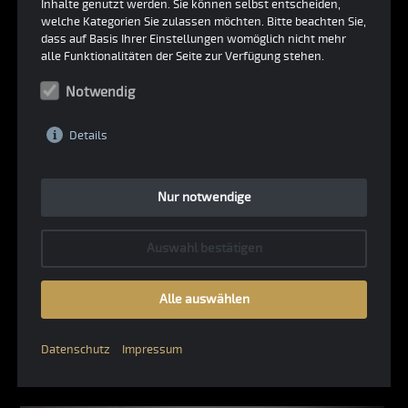
Unterfahrschutz schützt Motor und
Inhalte genutzt werden. Sie können selbst entscheiden,
welche Kategorien Sie zulassen möchten. Bitte beachten Sie,
Getriebeeinheit vor ungewollten Schäden. Die
dass auf Basis Ihrer Einstellungen womöglich nicht mehr
Zusatzscheinwerfer - inklusive dem Dachlicht -
alle Funktionalitäten der Seite zur Verfügung stehen.
sorgen v.a. bei Nachtfahrten für gute Sicht. Der
Notwendig
Überrollkäfig ist ein Sicherheitsgarant und die
eingebauten Navigationsgeräte und der
Details
Tripmaster helfen bei der Orientierung. Der Motor
wurde komplett überholt und leistet jetzt mehr
Nur notwendige
als 90 PS – das sind etwa 25 PS mehr als der
Saab im Ur-Zustand hatte.
Auswahl bestätigen
Alle auswählen
Sie sind interessiert?
Datenschutz
Impressum