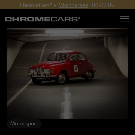
ChromeCars® @
Wörthersee
| 08–12.05.
Motorsport