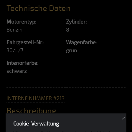
Technische Daten
Motorentyp:
Zylinder:
Benzin
8
Fahrgestell-Nr.:
Wagenfarbe:
30/L/7
grün
Interiorfarbe:
schwarz
INTERNE NUMMER #213
Beschreibung
×
Cookie-Verwaltung
Der Lotus 30 Mk1 mit der Chassis Nummer