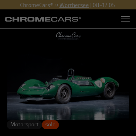
ChromeCars® @
Wörthersee
| 08–12.05.
Motorsport
sold