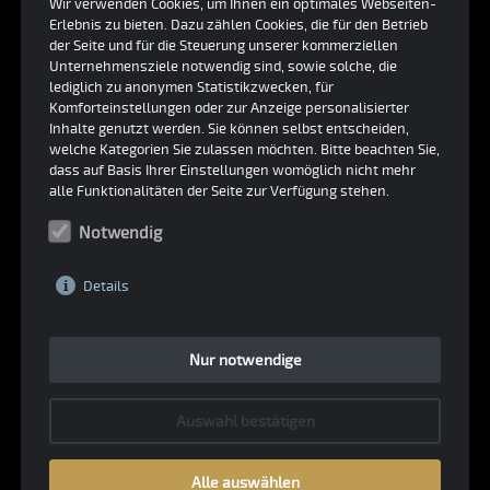
30/L/7, wurde 1964 an Duchess Auto in New York
Wir verwenden Cookies, um Ihnen ein optimales Webseiten-
Erlebnis zu bieten. Dazu zählen Cookies, die für den Betrieb
ausgeliefeert. Er wurde in Nassau auf der
der Seite und für die Steuerung unserer kommerziellen
Bahamas Speed Week und bei verschiedenen
Unternehmensziele notwendig sind, sowie solche, die
lediglich zu anonymen Statistikzwecken, für
SCCA Events eingesetzt. 1979 wurde er von Alex
Komforteinstellungen oder zur Anzeige personalisierter
Seldon gekauft und für historische Renne in
Inhalte genutzt werden. Sie können selbst entscheiden,
welche Kategorien Sie zulassen möchten. Bitte beachten Sie,
England aufgebaut. Seldon setzte Ihn erfolgreich
dass auf Basis Ihrer Einstellungen womöglich nicht mehr
bei verschiedenen HSCC events ein und gewann
alle Funktionalitäten der Seite zur Verfügung stehen.
1980 Classic Sports Car Championship. 30/L/7
Notwendig
wurde danach auf Mk2 specification upgedated,
mit 15 Rädern und weiteren Verbesserungen. Er
Details
wird von einem originalen Ford 289ci FAV Motor
angetrieben (sehr früher Ford Advanced Vehicles
GT40 Motor) welcher 380bhp produziert.
Nur notwendige
Auswahl bestätigen
Sie sind interessiert?
Alle auswählen