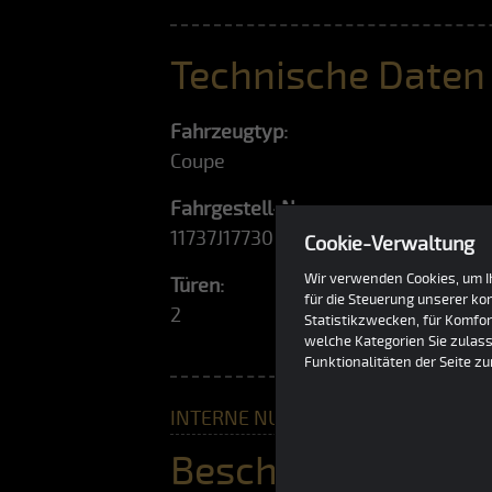
Technische Daten
Fahrzeugtyp:
Coupe
Fahrgestell-Nr.:
11737J177303
Cookie-Verwaltung
Wir verwenden Cookies, um Ih
Türen:
für die Steuerung unserer k
2
Statistikzwecken, für Komfor
welche Kategorien Sie zulass
Funktionalitäten der Seite z
INTERNE NUMMER #13
Beschreibung