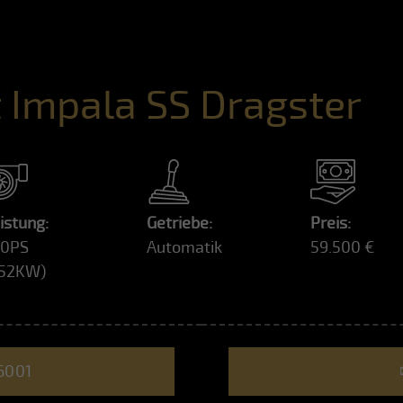
t Impala SS Dragster
istung:
Getriebe:
Preis:
50PS
Automatik
59.500 €
552KW)
6001