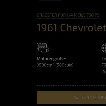
DRAGSTER FÜR 1/4 MEILE 750 PS
1961 Chevrole
Motorengröße:
Le
9500cm³
(580cuin)
7
(
📞
+49 172 510