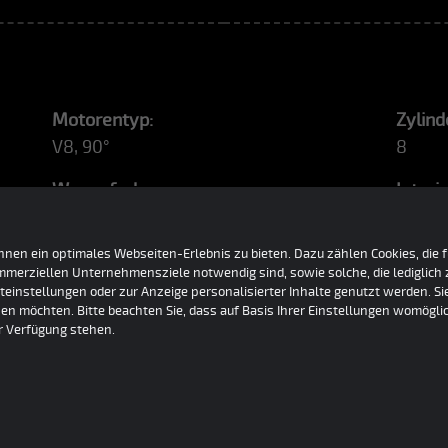
Motorentyp:
Zylind
V8, 90°
8
Wagenfarbe:
Interi
grün
schwa
nen ein optimales Webseiten-Erlebnis zu bieten. Dazu zählen Cookies, die fü
ommerziellen Unternehmensziele notwendig sind, sowie solche, die lediglic
teinstellungen oder zur Anzeige personalisierter Inhalte genutzt werden. S
en möchten. Bitte beachten Sie, dass auf Basis Ihrer Einstellungen womöglic
ur Verfügung stehen.