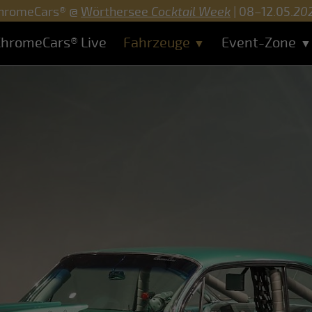
hromeCars® @
Wörthersee
Cocktail Week
| 08–12.05.
20
hromeCars® Live
Fahrzeuge
Event-Zone