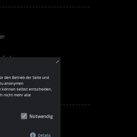
er:
orfarbe:
×
rz
r den Betrieb der Seite und
h zu anonymen
ie können selbst entscheiden,
h nicht mehr alle
Notwendig
Details