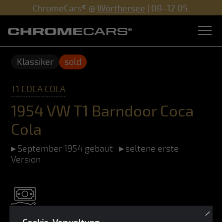
ChromeCars® @
Wörthersee
| 08–12.05.
Klassiker
sold
T1 COCA COLA
1954 VW T1 Barndoor Coca
Cola
September 1954 gebaut
seltene erste
Version
×