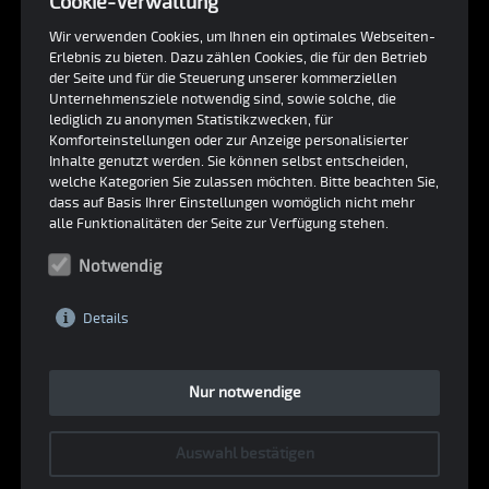
Preis:
Cookie-Verwaltung
Auf Anfrage
Wir verwenden Cookies, um Ihnen ein optimales Webseiten-
Erlebnis zu bieten. Dazu zählen Cookies, die für den Betrieb
der Seite und für die Steuerung unserer kommerziellen
Unternehmensziele notwendig sind, sowie solche, die
lediglich zu anonymen Statistikzwecken, für
Komforteinstellungen oder zur Anzeige personalisierter
📞
✉
Inhalte genutzt werden. Sie können selbst entscheiden,
welche Kategorien Sie zulassen möchten. Bitte beachten Sie,
dass auf Basis Ihrer Einstellungen womöglich nicht mehr
alle Funktionalitäten der Seite zur Verfügung stehen.
Technische Daten
Notwendig
Fahrzeugtyp:
Wagenfarbe:
Details
Bus
gelb / rot
Nur notwendige
INTERNE NUMMER #216
Auswahl bestätigen
Beschreibung